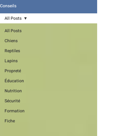
Conseils
All Posts
All Posts
Chiens
Reptiles
Lapins
Propreté
Éducation
Nutrition
Sécurité
Formation
Fiche