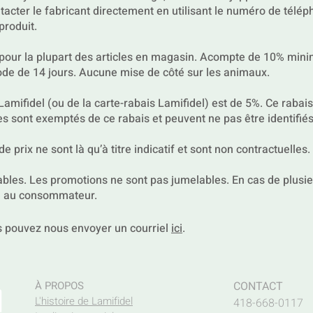
acter le fabricant directement en utilisant le numéro de téléph
produit.
 pour la plupart des articles en magasin. Acompte de 10% mi
ode de 14 jours. Aucune mise de côté sur les animaux.
Lamifidel (ou de la carte-rabais Lamifidel) est de 5%. Ce rabais 
les sont exemptés de ce rabais et peuvent ne pas être identifié
e prix ne sont là qu’à titre indicatif et sont non contractuelles.
les. Les promotions ne sont pas jumelables. En cas de plusi
e au consommateur.
s pouvez nous envoyer un courriel
ici
.
l
À PROPOS
CONTACT
L'histoire de Lamifidel
418-668-0117