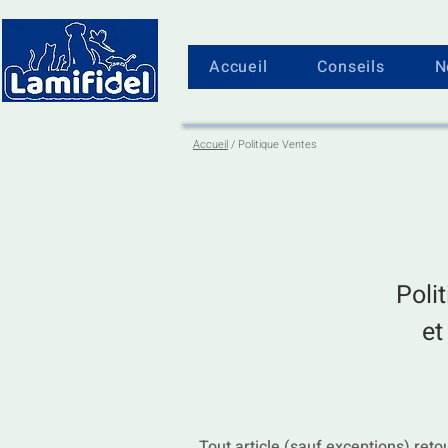
Accueil
Conseils
N
Accueil
/ Politique Ventes
Poli
et
Tout article (sauf exceptions) ret