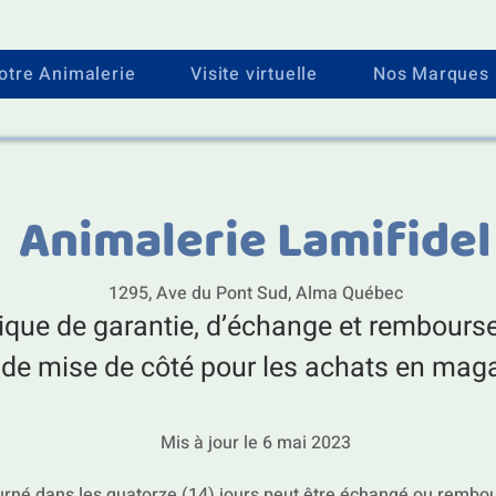
otre Animalerie
Visite virtuelle
Nos Marques
Animalerie Lamifidel
1295, Ave du Pont Sud, Alma Québec
tique de garantie, d’échange et rembours
 de mise de côté pour les achats en mag
Mis à jour le 6 mai 2023
ourné dans les quatorze (14) jours peut être échangé ou rembour