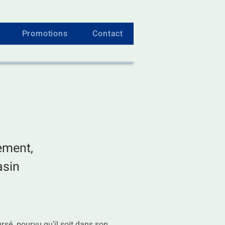
Promotions
Contact
ement,
asin
sé, pourvu qu’il soit dans son