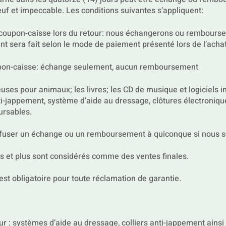
euf et impeccable. Les conditions suivantes s’appliquent:
oupon-caisse lors du retour: nous échangerons ou rembourseron
 sera fait selon le mode de paiement présenté lors de l’achat
oupon-caisse: échange seulement, aucun remboursement
euses pour animaux; les livres; les CD de musique et logiciels 
nti-jappement, système d’aide au dressage, clôtures électroniques
ursables.
refuser un échange ou un remboursement à quiconque si nous 
is et plus sont considérés comme des ventes finales.
st obligatoire pour toute réclamation de garantie.
ur : systèmes d’aide au dressage, colliers anti-jappement ains