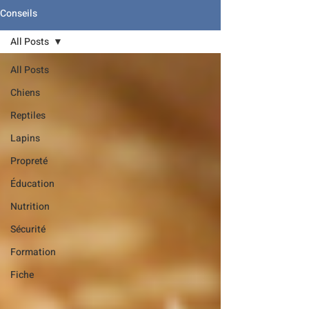
Conseils
All Posts
All Posts
Chiens
Reptiles
Lapins
Propreté
Éducation
Nutrition
Sécurité
Formation
Fiche