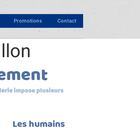
Promotions
Contact
llon
gement
lerie impose plusieurs
Les humains