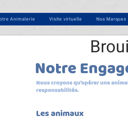
otre Animalerie
Visite virtuelle
Nos Marques
Broui
Notre Enga
Nous croyons qu
'opérer une anima
responsabilités.
Les animaux