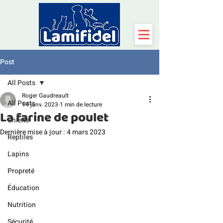
Post
All Posts
Roger Gaudreault
All Posts
14 janv. 2023
1 min de lecture
La farine de poulet
Chiens
Dernière mise à jour :
4 mars 2023
Reptiles
Lapins
Propreté
Éducation
Nutrition
Sécurité