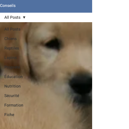
Conseils
All Posts
All Posts
Chiens
Reptiles
Lapins
Propreté
Éducation
Nutrition
Sécurité
Formation
Fiche