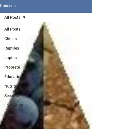
Conseils
All Posts
All Posts
Chiens
Reptiles
Lapins
Propreté
Éducation
Nutrition
Sécurité
Formation
Fiche