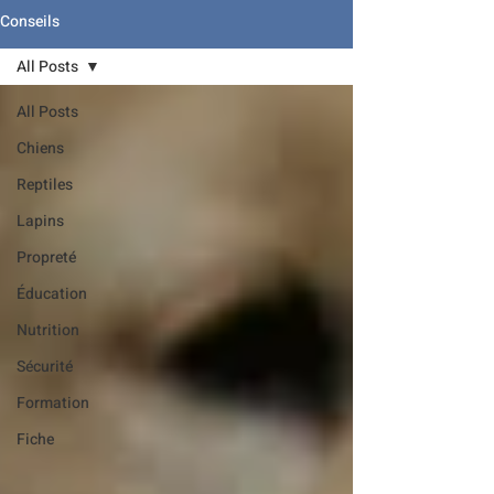
Conseils
All Posts
All Posts
Chiens
Reptiles
Lapins
Propreté
Éducation
Nutrition
Sécurité
Formation
Fiche