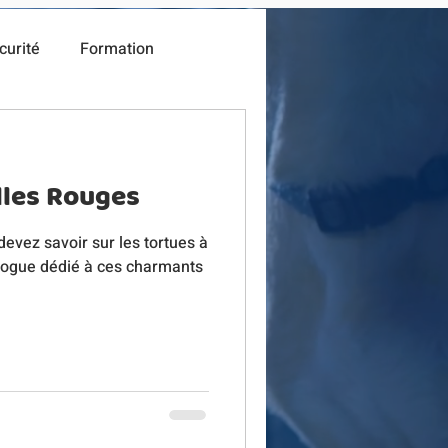
curité
Formation
lles Rouges
evez savoir sur les tortues à
blogue dédié à ces charmants