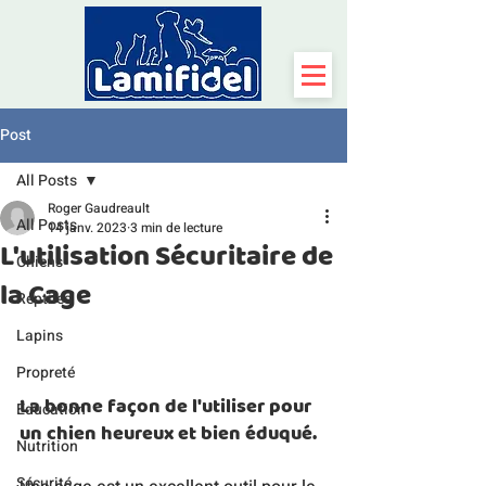
Post
All Posts
Roger Gaudreault
All Posts
14 janv. 2023
3 min de lecture
L'utilisation Sécuritaire de
Chiens
la Cage
Reptiles
Lapins
Propreté
La bonne façon de l'utiliser pour 
Éducation
un chien heureux et bien éduqué.
Nutrition
Sécurité