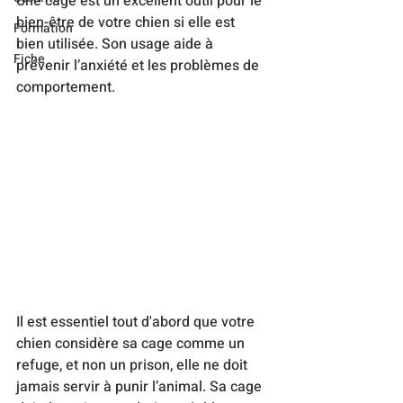
Une cage est un excellent outil pour le 
bien-être de votre chien si elle est  
Formation
bien utilisée. Son usage aide à 
Fiche
prévenir l’anxiété et les problèmes de 
comportement. 
Il est essentiel tout d'abord que votre 
chien considère sa cage comme un 
refuge, et non un prison, elle ne doit 
jamais servir à punir l’animal. Sa cage 