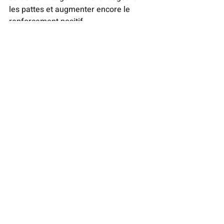
les pattes et augmenter encore le 
renforcement positif.
comportement
chien
cage
bien-être
récompense
exercice
entraînement à la propreté
anxiété
jouet
anxiété de séparation
kong
Chiens
Propreté
Éducation